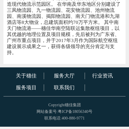
造现代物流示范园区。 在华南及华东地区分别建设了
三凤物流园、九一物流园、花安物流园、池州物流
园、南溪物流园、揭阳物流园、南天门物流港和九湖
酒店等8大物业，总建筑面积约70万平方米。 其中南
天门物流港——穗佳华南空陆联运集散枢纽项目，以
其优越的地理位置及项目规模，先后被列为广东省、
广州市重点项目，并于2017年3月作为国际航空枢纽
建设展示成果之一，获得各级领导的充分肯定与支
持。
关于穗佳
服务大厅
行业资讯
服务项目
联系我们
Copyright穗佳集团
网站备案号:粤ICP备18056340号
联系电话:400-880-9771